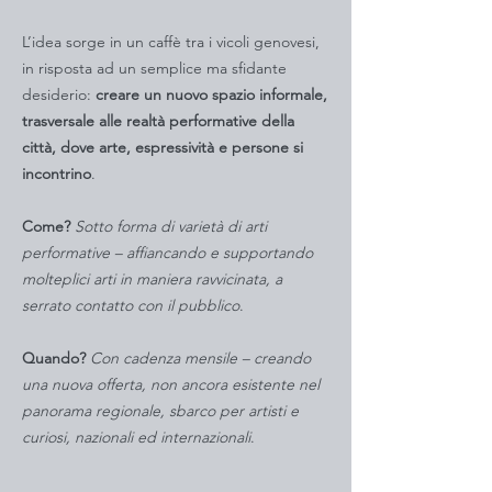
L’idea sorge in un caffè tra i vicoli genovesi,
in risposta ad un semplice ma sfidante
desiderio:
creare un nuovo spazio informale,
trasversale alle realtà performative della
città, dove arte, espressività e persone si
incontrino
.
Come?
Sotto forma di varietà di arti
performative – affiancando e supportando
molteplici arti in maniera ravvicinata, a
serrato contatto con il pubblico
.
Quando?
Con cadenza mensile – creando
una nuova offerta, non ancora esistente nel
panorama regionale, sbarco per artisti e
curiosi, nazionali ed internazionali
.