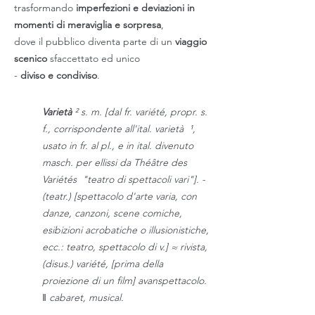
trasformando
imperfezioni e deviazioni in
momenti di meraviglia e sorpresa
,
dove il pubblico diventa parte di un
viaggio
scenico
sfaccettato ed unico
-
diviso e condiviso
.
Varietà
² s. m. [dal fr. variété, propr. s.
f., corrispondente all'ital. varietà ¹,
usato in fr. al pl., e in ital. divenuto
masch. per ellissi da Théâtre des
Variétés "teatro di spettacoli vari"]. -
(teatr.) [spettacolo d'arte varia, con
danze, canzoni, scene comiche,
esibizioni acrobatiche o illusionistiche,
ecc.: teatro, spettacolo di v.] ≈ rivista,
(disus.) variété, [prima della
proiezione di un film] avanspettacolo.
‖ cabaret, musical.