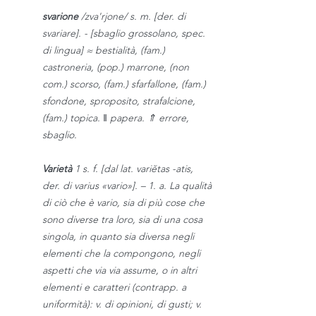
svarione
/zva'rjone/ s. m. [der. di
svariare]. - [sbaglio grossolano, spec.
di lingua] ≈ bestialità, (fam.)
castroneria, (pop.) marrone, (non
com.) scorso, (fam.) sfarfallone, (fam.)
sfondone, sproposito, strafalcione,
(fam.) topica. ‖ papera. ⇑ errore,
sbaglio.
Varietà
1 s. f. [dal lat. variĕtas -atis,
der. di varius «vario»]. – 1. a. La qualità
di ciò che è vario, sia di più cose che
sono diverse tra loro, sia di una cosa
singola, in quanto sia diversa negli
elementi che la compongono, negli
aspetti che via via assume, o in altri
elementi e caratteri (contrapp. a
uniformità): v. di opinioni, di gusti; v.