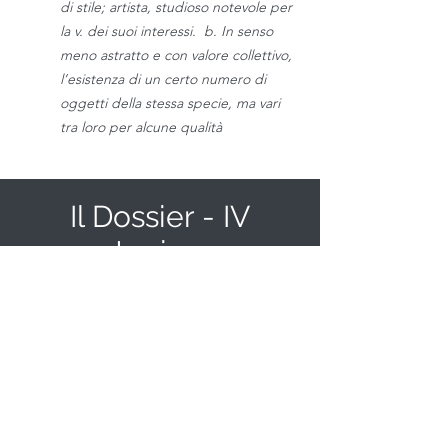
di stile; artista, studioso notevole per
la v. dei suoi interessi. b. In senso
meno astratto e con valore collettivo,
l’esistenza di un certo numero di
oggetti della stessa specie, ma vari
tra loro per alcune qualità
Il Dossier - IV
stagione
La IV stagione è alle porte.. ecco la
nostra visione e rete