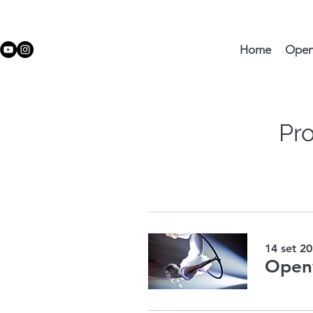
Home
Ope
Pr
14 set 20
Openw