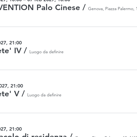
ENTION Palo Cinese
/
027, 21:00
ete' IV
/
Luogo da definire
027, 21:00
ete' V
/
Luogo da definire
027, 21:00
acolo di residenza
/