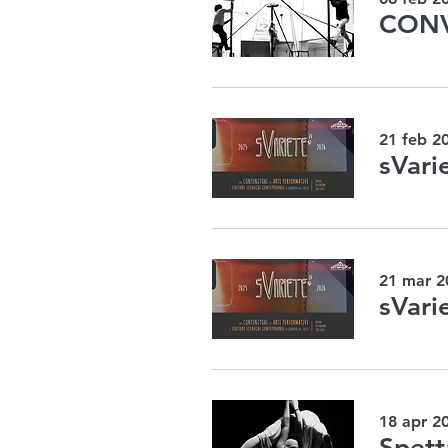
CONV
21 feb 2
sVari
21 mar 2
sVari
18 apr 2
Spett