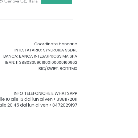
29 Genova GE, Italia
Coordinate bancarie
INTESTATARIO: SYNERGIKA SSDRL
BANCA: BANCA INTESA/PROSSIMA SPA
IBAN: IT38B0335901600100000160962
BIC/SWIFT: BCITITMX
INFO TELEFONICHE E WHATSAPP​
le 10 alle 13 dal lun al ven > 3381172011
 alle 20.45 dal lun al ven > 3472029197