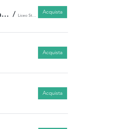
Acquista
Workshop "Whirl and Climb" per bimbi dai 3 mesi a 6 anni
/
Liceo Statale Sandro Pertini, Via Cesare Battisti, 5, 16145 Genova GE, Italia
Acquista
Acquista