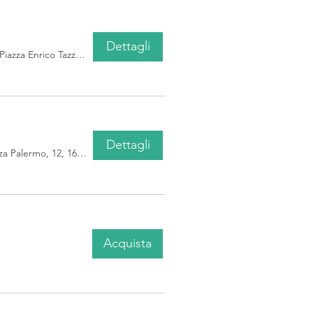
Dettagli
Piazza Enrico Tazzoli, Piazza Enrico Tazzoli, 16154 Genova GE, Italia
Dettagli
sYnergiKa ssd, Piazza Palermo, 12, 16129 Genova GE, Italia
Acquista