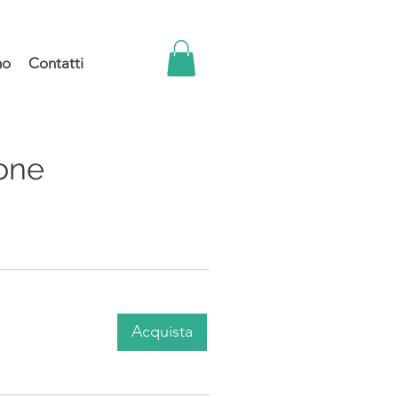
mo
Contatti
one
Acquista