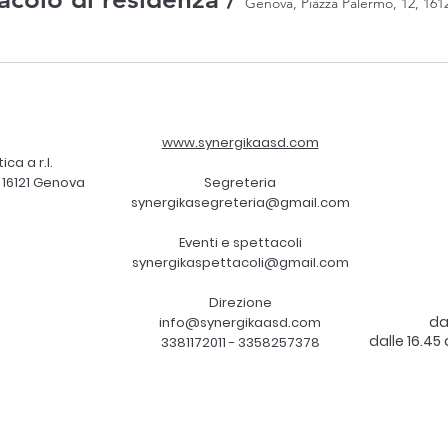
Genova, Piazza Palermo, 12, 161
www.synergikaasd.com
ca a r.l.
, 16121 Genova
Segreteria
synergikasegreteria@gmail.com
Eventi e spettacoli
synergikaspettacoli@gmail.com
Direzione
dal
info@synergikaasd.com
dalle 16.45
3381172011 - 3358257378