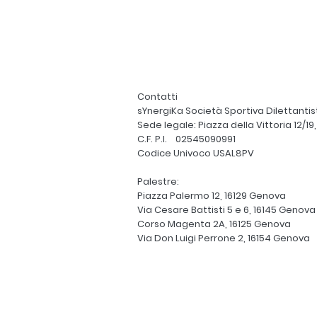
Contatti
sYnergiKa Società Sportiva Dilettantisti
Sede legale: Piazza della Vittoria 12/19
C.F. P.I. 02545090991
Codice Univoco USAL8PV
Palestre:
Piazza Palermo 12, 16129 Genova
Via Cesare Battisti 5 e 6, 16145 Genova
Corso Magenta 2A, 16125 Genova
Via Don Luigi Perrone 2, 16154 Genova