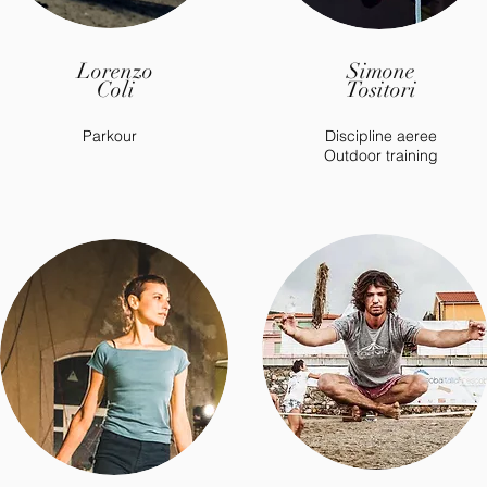
Lorenzo
Simone
Coli
Tositori
Parkour
Discipline aeree
Outdoor training