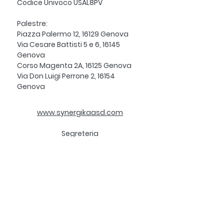
Codice Univoco USAL8PV
Palestre:
Piazza Palermo 12, 16129 Genova
Via Cesare Battisti 5 e 6, 16145
Genova
Corso Magenta 2A, 16125 Genova
Via Don Luigi Perrone 2, 16154
Genova
www.synergikaasd.com
Segreteria
synergikasegreteria@gmail.com
Eventi e spettacoli
synergikaspettacoli@gmail.com
Direzione
info@synergikaasd.com
3381172011
-
3358257378