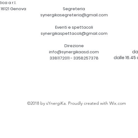
ca a r.l.
, 16121 Genova
Segreteria
synergikasegreteria@gmail.com
Eventi e spettacoli
synergikaspettacoli@gmail.com
Direzione
dal
info@synergikaasd.com
dalle 16.45
3381172011 - 3358257378
©2018 by sYnergiKa. Proudly created with Wix.com