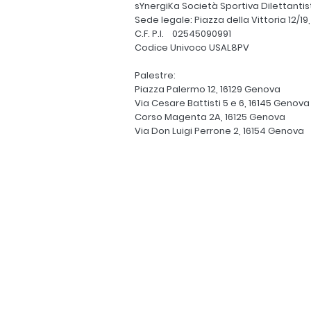
sYnergiKa Società Sportiva Dilettantisti
Sede legale: Piazza della Vittoria 12/19
C.F. P.I. 02545090991
Codice Univoco USAL8PV
Palestre:
Piazza Palermo 12, 16129 Genova
Via Cesare Battisti 5 e 6, 16145 Genova
Corso Magenta 2A, 16125 Genova
Via Don Luigi Perrone 2, 16154 Genova