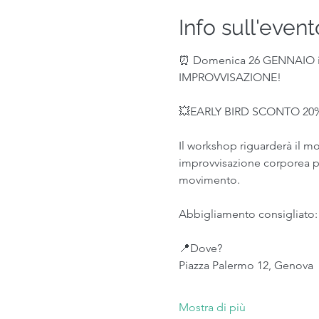
Info sull'event
⏰ Domenica 26 GENNAIO in
IMPROVVISAZIONE! 
💥EARLY BIRD SCONTO 20%
Il workshop riguarderà il m
improvvisazione corporea per
movimento.
Abbigliamento consigliato: 
📍Dove?
Piazza Palermo 12, Genova
Mostra di più